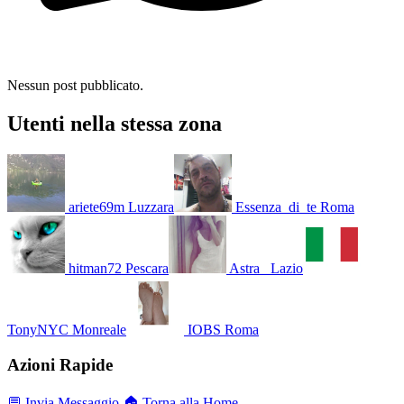
Nessun post pubblicato.
Utenti nella stessa zona
ariete69m
Luzzara
Essenza_di_te
Roma
hitman72
Pescara
Astra_
Lazio
TonyNYC
Monreale
IOBS
Roma
Azioni Rapide
💬 Invia Messaggio
🏠 Torna alla Home