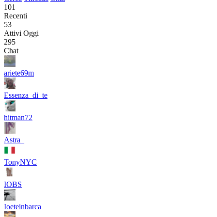
101
Recenti
53
Attivi Oggi
295
Chat
ariete69m
Essenza_di_te
hitman72
Astra_
TonyNYC
IOBS
Ioeteinbarca