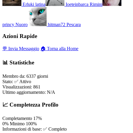
Erluki
latina
Ioeteinbarca
Rimini
princy
Nuoro
hitman72
Pescara
Azioni Rapide
💬 Invia Messaggio
🏠 Torna alla Home
📊 Statistiche
Membro da:
6337 giorni
Stato:
✅ Attivo
Visualizzazioni:
861
Ultimo aggiornamento:
N/A
📈 Completezza Profilo
Completamento
17%
0%
Minimo
100%
Informazioni di base:
✅ Completo