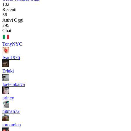
102
Recenti
56
Attivi Oggi
295
Chat
TonyNYC
Ivan1976
Erluki
Ioeteinbarca
princy
hitman72
toroamico