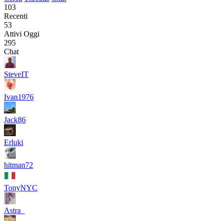
103
Recenti
53
Attivi Oggi
295
Chat
SteveIT
Ivan1976
Jack86
Erluki
hitman72
TonyNYC
Astra_