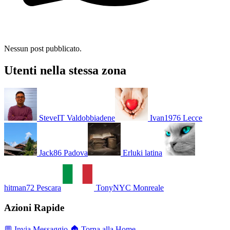
Nessun post pubblicato.
Utenti nella stessa zona
SteveIT
Valdobbiadene
Ivan1976
Lecce
Jack86
Padova
Erluki
latina
hitman72
Pescara
TonyNYC
Monreale
Azioni Rapide
💬 Invia Messaggio
🏠 Torna alla Home