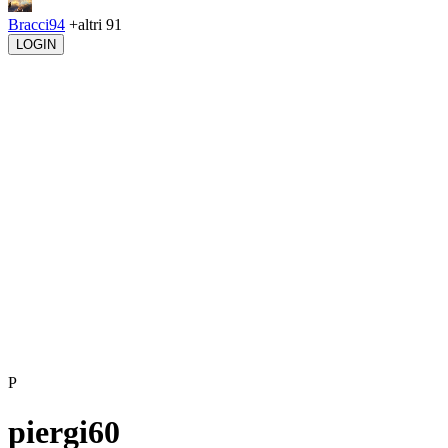
Bracci94
+altri 91
LOGIN
P
piergi60