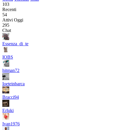
103
Recenti
54
Attivi Oggi
295
Chat
Essenza_di_te
IOBS
hitman72
Ioeteinbarca
Bracci94
Erluki
Ivan1976