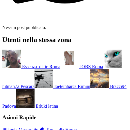
Nessun post pubblicato.
Utenti nella stessa zona
Essenza_di_te
Roma
IOBS
Roma
hitman72
Pescara
Ioeteinbarca
Rimini
Bracci94
Padova
Erluki
latina
Azioni Rapide
💬 Invia Messaggio
🏠 Torna alla Home