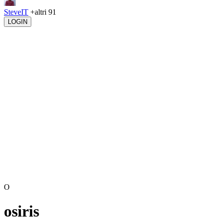
SteveIT
+altri 91
LOGIN
O
osiris