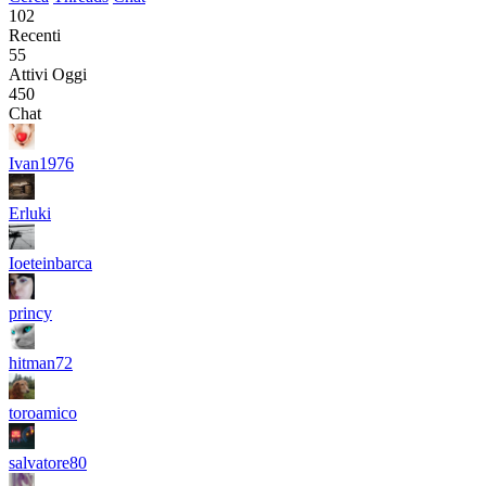
102
Recenti
55
Attivi Oggi
450
Chat
Ivan1976
Erluki
Ioeteinbarca
princy
hitman72
toroamico
salvatore80