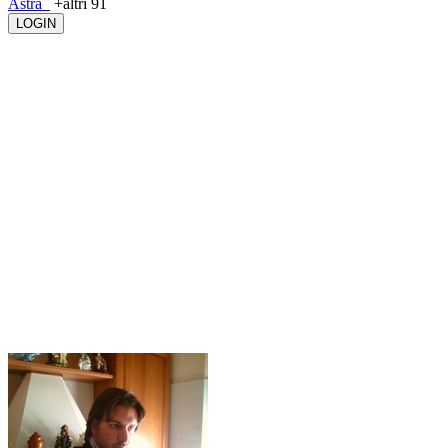
Astra_
+altri 91
LOGIN