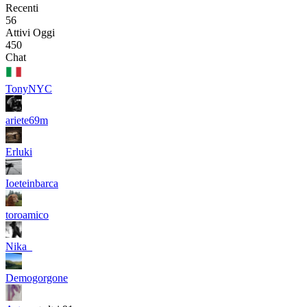
Recenti
56
Attivi Oggi
450
Chat
TonyNYC
ariete69m
Erluki
Ioeteinbarca
toroamico
Nika_
Demogorgone