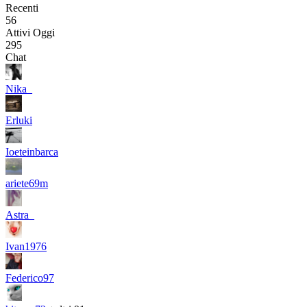
Recenti
56
Attivi Oggi
295
Chat
Nika_
Erluki
Ioeteinbarca
ariete69m
Astra_
Ivan1976
Federico97