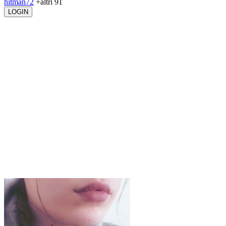
hitman72
+altri 91
LOGIN