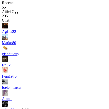
Recenti
55
Attivi Oggi
295
Chat
Aglaia22
Marko80
gianduiotty
Erluki
Ivan1976
Ioeteinbarca
Astra_