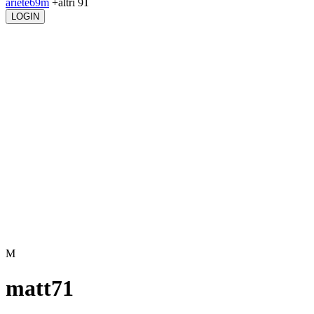
ariete69m
+altri 91
LOGIN
M
matt71