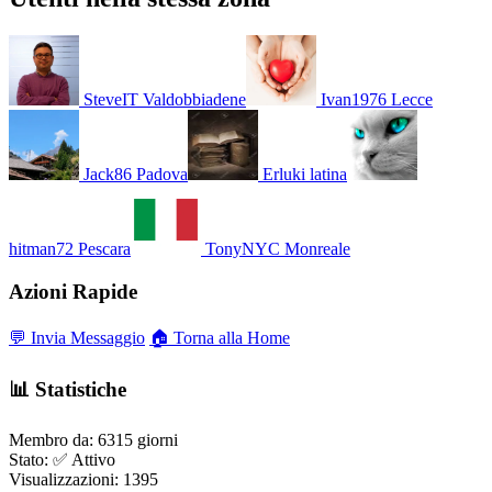
SteveIT
Valdobbiadene
Ivan1976
Lecce
Jack86
Padova
Erluki
latina
hitman72
Pescara
TonyNYC
Monreale
Azioni Rapide
💬 Invia Messaggio
🏠 Torna alla Home
📊 Statistiche
Membro da:
6315 giorni
Stato:
✅ Attivo
Visualizzazioni:
1395