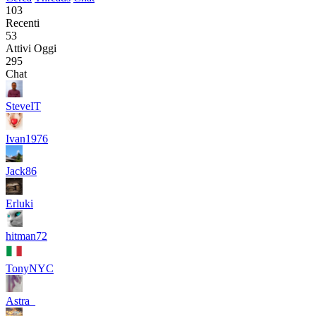
103
Recenti
53
Attivi Oggi
295
Chat
SteveIT
Ivan1976
Jack86
Erluki
hitman72
TonyNYC
Astra_