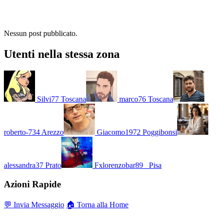
Nessun post pubblicato.
Utenti nella stessa zona
Silvi77
Toscana
marco76
Toscana
roberto-734
Arezzo
Giacomo1972
Poggibonsi
alessandra37
Prato
Fxlorenzobar89_
Pisa
Azioni Rapide
💬 Invia Messaggio
🏠 Torna alla Home