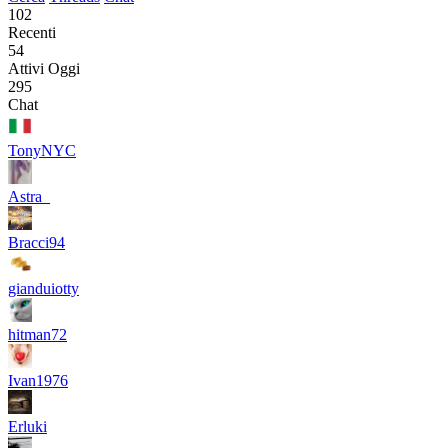
102
Recenti
54
Attivi Oggi
295
Chat
TonyNYC
Astra_
Bracci94
gianduiotty
hitman72
Ivan1976
Erluki