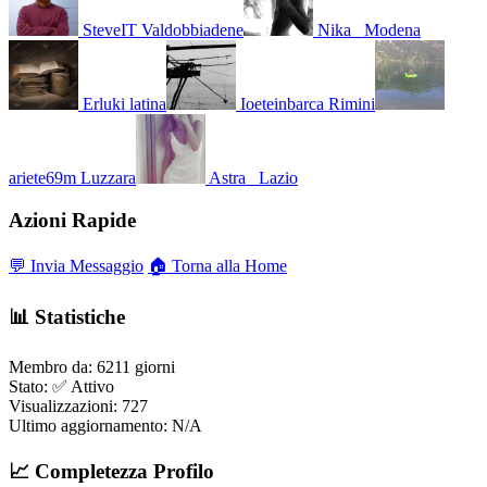
SteveIT
Valdobbiadene
Nika_
Modena
Erluki
latina
Ioeteinbarca
Rimini
ariete69m
Luzzara
Astra_
Lazio
Azioni Rapide
💬 Invia Messaggio
🏠 Torna alla Home
📊 Statistiche
Membro da:
6211 giorni
Stato:
✅ Attivo
Visualizzazioni:
727
Ultimo aggiornamento:
N/A
📈 Completezza Profilo