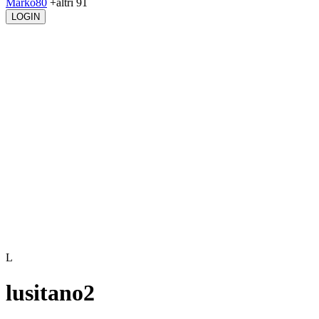
Marko80
+altri 91
LOGIN
L
lusitano2