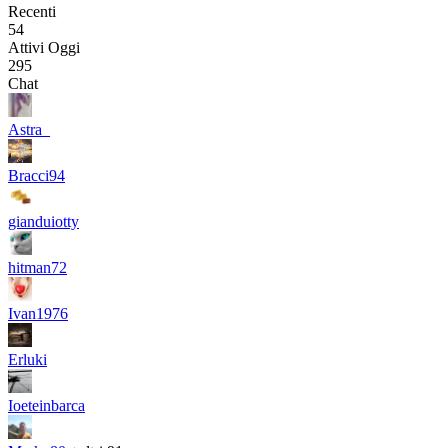
Recenti
54
Attivi Oggi
295
Chat
Astra_
Bracci94
gianduiotty
hitman72
Ivan1976
Erluki
Ioeteinbarca