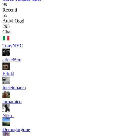
99
Recenti
55
Attivi Oggi
295
Chat
TonyNYC
ariete69m
Erluki
Ioeteinbarca
toroamico
Nika_
Demogorgone