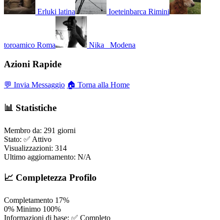
Erluki
latina
Ioeteinbarca
Rimini
toroamico
Roma
Nika_
Modena
Azioni Rapide
💬 Invia Messaggio
🏠 Torna alla Home
📊 Statistiche
Membro da:
291 giorni
Stato:
✅ Attivo
Visualizzazioni:
314
Ultimo aggiornamento:
N/A
📈 Completezza Profilo
Completamento
17%
0%
Minimo
100%
Informazioni di base:
✅ Completo