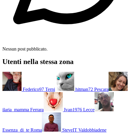
Nessun post pubblicato.
Utenti nella stessa zona
Federico97
Terni
hitman72
Pescara
ilaria_mamma
Ferrara
Ivan1976
Lecce
Essenza_di_te
Roma
SteveIT
Valdobbiadene