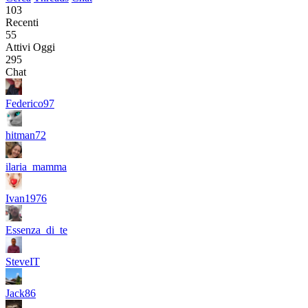
103
Recenti
55
Attivi Oggi
295
Chat
Federico97
hitman72
ilaria_mamma
Ivan1976
Essenza_di_te
SteveIT
Jack86