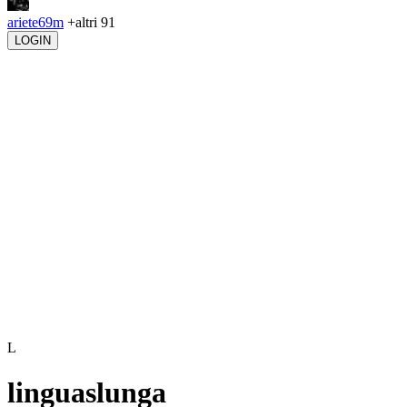
ariete69m
+altri 91
LOGIN
L
linguaslunga