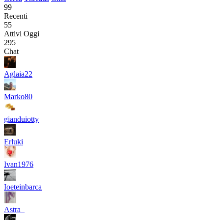
99
Recenti
55
Attivi Oggi
295
Chat
Aglaia22
Marko80
gianduiotty
Erluki
Ivan1976
Ioeteinbarca
Astra_