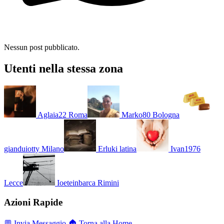
Nessun post pubblicato.
Utenti nella stessa zona
Aglaia22
Roma
Marko80
Bologna
gianduiotty
Milano
Erluki
latina
Ivan1976
Lecce
Ioeteinbarca
Rimini
Azioni Rapide
💬 Invia Messaggio
🏠 Torna alla Home