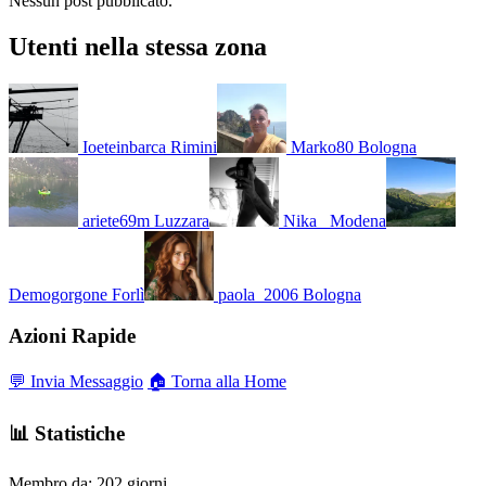
Nessun post pubblicato.
Utenti nella stessa zona
Ioeteinbarca
Rimini
Marko80
Bologna
ariete69m
Luzzara
Nika_
Modena
Demogorgone
Forlì
paola_2006
Bologna
Azioni Rapide
💬 Invia Messaggio
🏠 Torna alla Home
📊 Statistiche
Membro da:
202 giorni