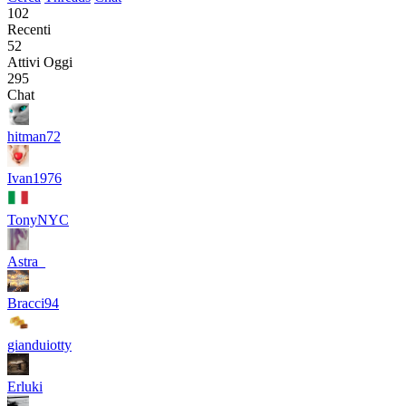
102
Recenti
52
Attivi Oggi
295
Chat
hitman72
Ivan1976
TonyNYC
Astra_
Bracci94
gianduiotty
Erluki