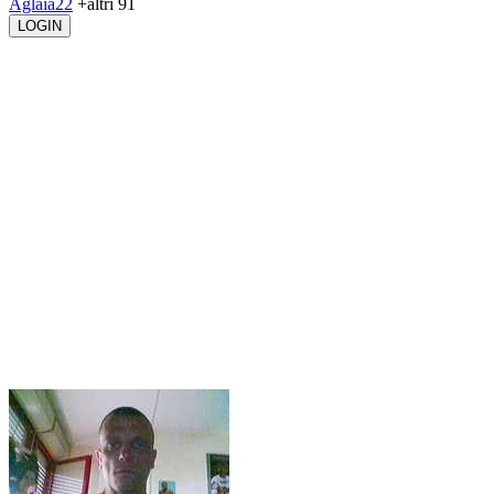
Aglaia22
+altri 91
LOGIN