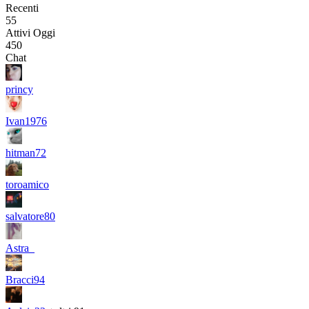
Recenti
55
Attivi Oggi
450
Chat
princy
Ivan1976
hitman72
toroamico
salvatore80
Astra_
Bracci94