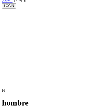
Astra_
+altri 91
LOGIN
H
hombre