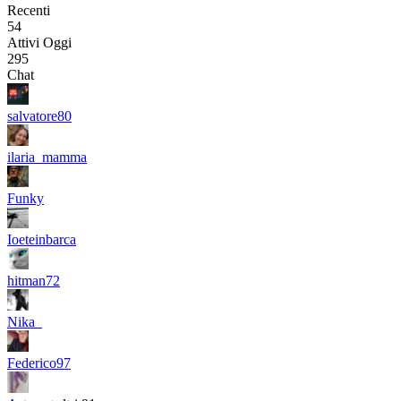
Recenti
54
Attivi Oggi
295
Chat
salvatore80
ilaria_mamma
Funky
Ioeteinbarca
hitman72
Nika_
Federico97