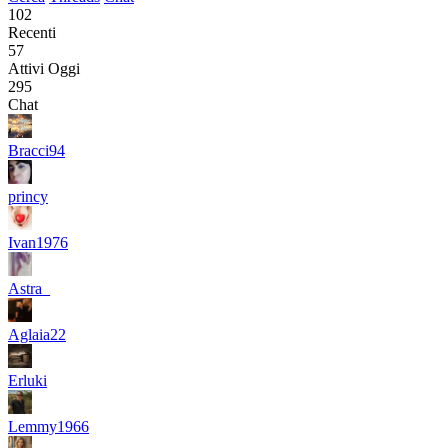
102
Recenti
57
Attivi Oggi
295
Chat
Bracci94
princy
Ivan1976
Astra_
Aglaia22
Erluki
Lemmy1966