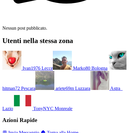
Nessun post pubblicato.
Utenti nella stessa zona
Ivan1976
Lecce
Marko80
Bologna
hitman72
Pescara
ariete69m
Luzzara
Astra_
Lazio
TonyNYC
Monreale
Azioni Rapide
💬 Invia Messaggio
🏠 Torna alla Home