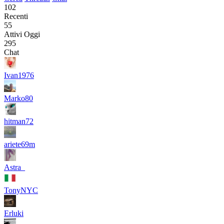
102
Recenti
55
Attivi Oggi
295
Chat
Ivan1976
Marko80
hitman72
ariete69m
Astra_
TonyNYC
Erluki