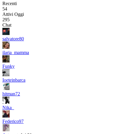
Recenti
54
Attivi Oggi
295
Chat
salvatore80
ilaria_mamma
Funky
Ioeteinbarca
hitman72
Nika_
Federico97