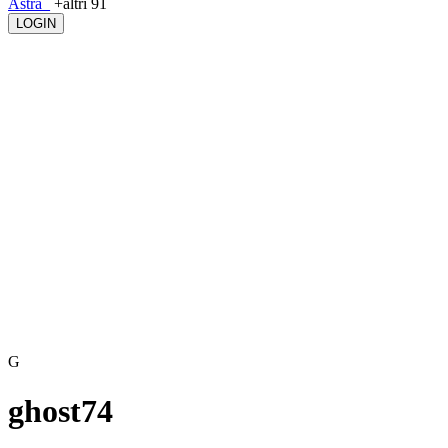
Astra_
+altri 91
LOGIN
G
ghost74