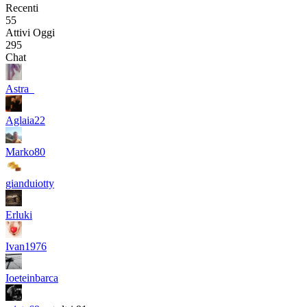
Recenti
55
Attivi Oggi
295
Chat
Astra_
Aglaia22
Marko80
gianduiotty
Erluki
Ivan1976
Ioeteinbarca