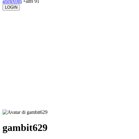
ariete69m
+altri 91
LOGIN
gambit629