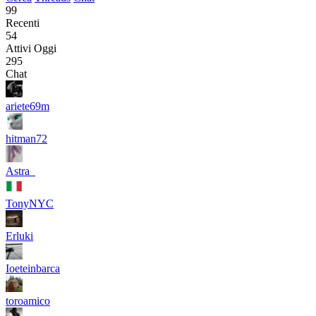
99
Recenti
54
Attivi Oggi
295
Chat
ariete69m
hitman72
Astra_
TonyNYC
Erluki
Ioeteinbarca
toroamico