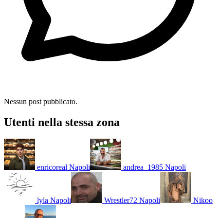
Nessun post pubblicato.
Utenti nella stessa zona
enricoreal
Napoli
andrea_1985
Napoli
lyla
Napoli
Wrestler72
Napoli
Nikoo