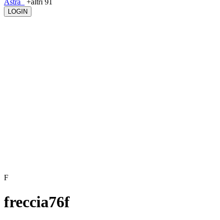
Astra_
+altri 91
LOGIN
F
freccia76f