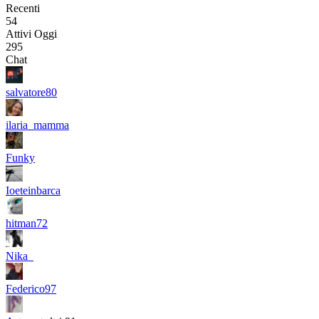
Recenti
54
Attivi Oggi
295
Chat
salvatore80
ilaria_mamma
Funky
Ioeteinbarca
hitman72
Nika_
Federico97