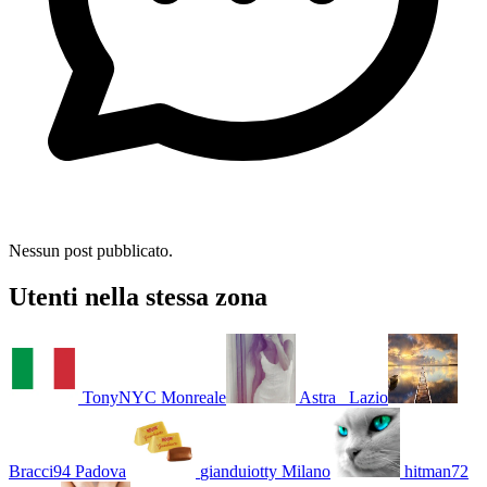
Nessun post pubblicato.
Utenti nella stessa zona
TonyNYC
Monreale
Astra_
Lazio
Bracci94
Padova
gianduiotty
Milano
hitman72