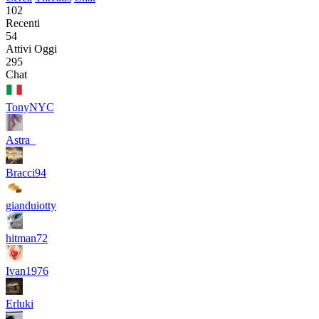
102
Recenti
54
Attivi Oggi
295
Chat
TonyNYC
Astra_
Bracci94
gianduiotty
hitman72
Ivan1976
Erluki