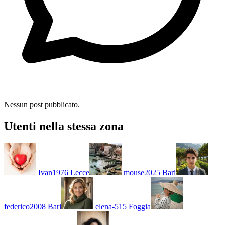
Nessun post pubblicato.
Utenti nella stessa zona
Ivan1976
Lecce
mouse2025
Bari
federico2008
Bari
elena-515
Foggia