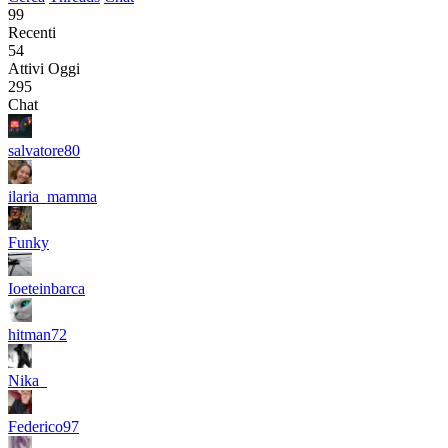
99
Recenti
54
Attivi Oggi
295
Chat
salvatore80
ilaria_mamma
Funky
Ioeteinbarca
hitman72
Nika_
Federico97