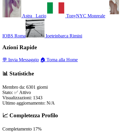
Astra_
Lazio
TonyNYC
Monreale
IOBS
Roma
Ioeteinbarca
Rimini
Azioni Rapide
💬 Invia Messaggio
🏠 Torna alla Home
📊 Statistiche
Membro da:
6301 giorni
Stato:
✅ Attivo
Visualizzazioni:
1343
Ultimo aggiornamento:
N/A
📈 Completezza Profilo
Completamento
17%