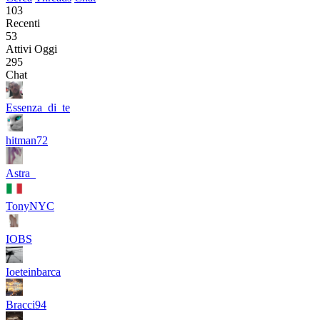
103
Recenti
53
Attivi Oggi
295
Chat
Essenza_di_te
hitman72
Astra_
TonyNYC
IOBS
Ioeteinbarca
Bracci94