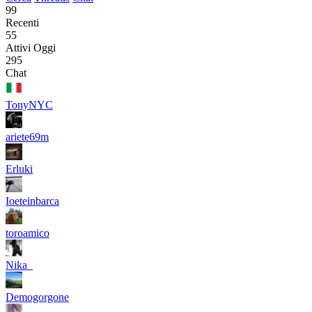
99
Recenti
55
Attivi Oggi
295
Chat
TonyNYC
ariete69m
Erluki
Ioeteinbarca
toroamico
Nika_
Demogorgone