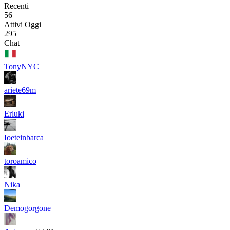
Recenti
56
Attivi Oggi
295
Chat
TonyNYC
ariete69m
Erluki
Ioeteinbarca
toroamico
Nika_
Demogorgone