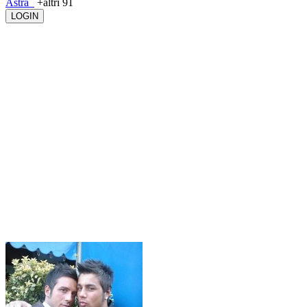
Astra_
+altri 91
LOGIN