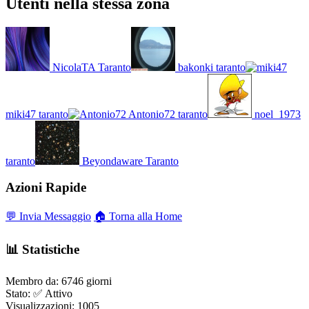
Utenti nella stessa zona
NicolaTA
Taranto
bakonki
taranto
miki47
taranto
Antonio72
taranto
noel_1973
taranto
Beyondaware
Taranto
Azioni Rapide
💬 Invia Messaggio
🏠 Torna alla Home
📊 Statistiche
Membro da:
6746 giorni
Stato:
✅ Attivo
Visualizzazioni:
1005