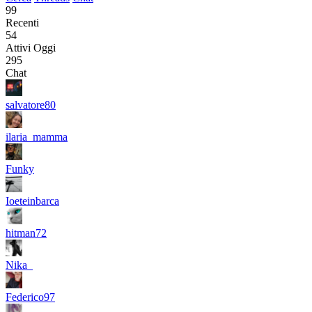
99
Recenti
54
Attivi Oggi
295
Chat
salvatore80
ilaria_mamma
Funky
Ioeteinbarca
hitman72
Nika_
Federico97