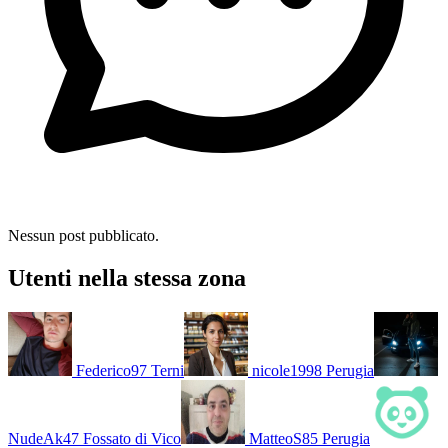
Nessun post pubblicato.
Utenti nella stessa zona
Federico97
Terni
nicole1998
Perugia
NudeAk47
Fossato di Vico
MatteoS85
Perugia