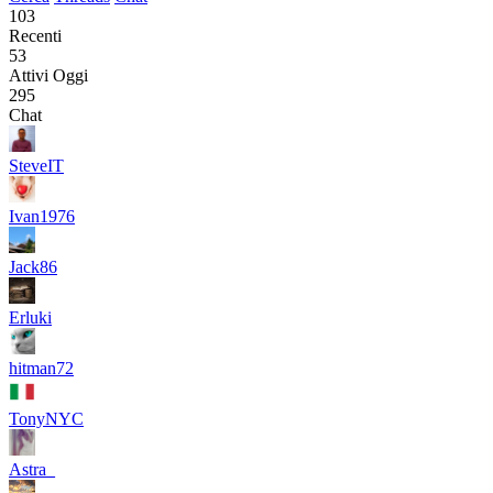
103
Recenti
53
Attivi Oggi
295
Chat
SteveIT
Ivan1976
Jack86
Erluki
hitman72
TonyNYC
Astra_