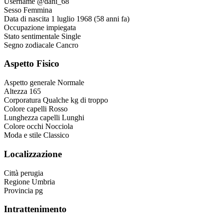
Username
@dani_68
Sesso
Femmina
Data di nascita
1 luglio 1968 (58 anni fa)
Occupazione
impiegata
Stato sentimentale
Single
Segno zodiacale
Cancro
Aspetto Fisico
Aspetto generale
Normale
Altezza
165
Corporatura
Qualche kg di troppo
Colore capelli
Rosso
Lunghezza capelli
Lunghi
Colore occhi
Nocciola
Moda e stile
Classico
Localizzazione
Città
perugia
Regione
Umbria
Provincia
pg
Intrattenimento