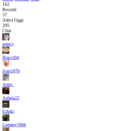
102
Recenti
57
Attivi Oggi
295
Chat
princy
Bracci94
Ivan1976
Astra_
Aglaia22
Erluki
Lemmy1966