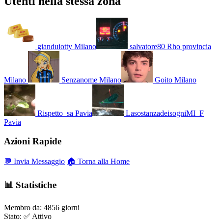
Utenti nella stessa zona
gianduiotty
Milano
salvatore80
Rho provincia
Milano
Senzanome
Milano
Goito
Milano
Rispetto_sa
Pavia
LasostanzadeisogniMI_F
Pavia
Azioni Rapide
💬 Invia Messaggio
🏠 Torna alla Home
📊 Statistiche
Membro da:
4856 giorni
Stato:
✅ Attivo