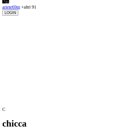
ariete69m
+altri 91
LOGIN
C
chicca