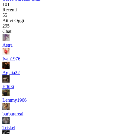
101
Recenti
55
Attivi Oggi
295
Chat
Astra_
Ivan1976
Aglaia22
Erluki
Lemmy1966
barbarareal
Triskel