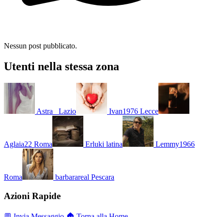
Nessun post pubblicato.
Utenti nella stessa zona
Astra_
Lazio
Ivan1976
Lecce
Aglaia22
Roma
Erluki
latina
Lemmy1966
Roma
barbarareal
Pescara
Azioni Rapide
💬 Invia Messaggio
🏠 Torna alla Home