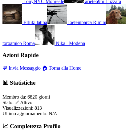
TonyNYC
Monreale
ariete69m
Luzzara
Erluki
latina
Ioeteinbarca
Rimini
toroamico
Roma
Nika_
Modena
Azioni Rapide
💬 Invia Messaggio
🏠 Torna alla Home
📊 Statistiche
Membro da:
6820 giorni
Stato:
✅ Attivo
Visualizzazioni:
813
Ultimo aggiornamento:
N/A
📈 Completezza Profilo