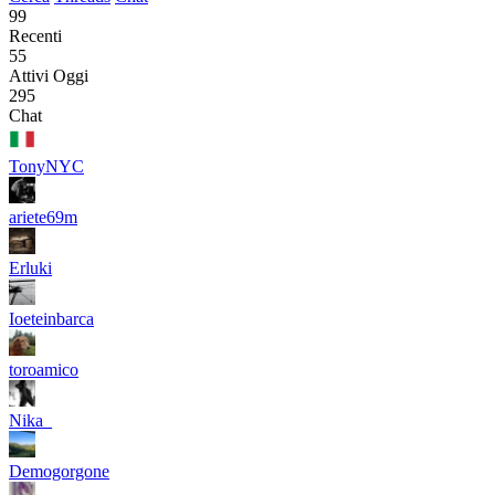
99
Recenti
55
Attivi Oggi
295
Chat
TonyNYC
ariete69m
Erluki
Ioeteinbarca
toroamico
Nika_
Demogorgone