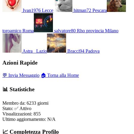
Ivan1976
Lecce
hitman72
Pescara
toroamico
Roma
salvatore80
Rho provincia Milano
Astra_
Lazio
Bracci94
Padova
Azioni Rapide
💬 Invia Messaggio
🏠 Torna alla Home
📊 Statistiche
Membro da:
6233 giorni
Stato:
✅ Attivo
Visualizzazioni:
855
Ultimo aggiornamento:
N/A
📈 Completezza Profilo