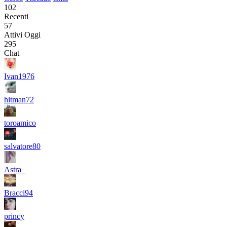
102
Recenti
57
Attivi Oggi
295
Chat
Ivan1976
hitman72
toroamico
salvatore80
Astra_
Bracci94
princy