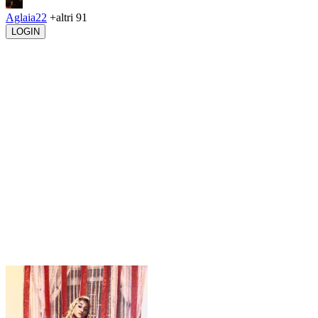
Aglaia22
+altri 91
LOGIN