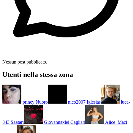
Nessun post pubblicato.
Utenti nella stessa zona
princy
Nuoro
nico2007
Iglesias
luca-
843
Sassari
Giovannaxlei
Cagliari
Alice_Maci