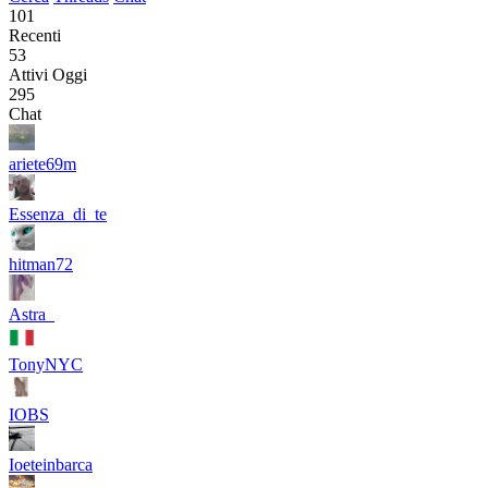
101
Recenti
53
Attivi Oggi
295
Chat
ariete69m
Essenza_di_te
hitman72
Astra_
TonyNYC
IOBS
Ioeteinbarca