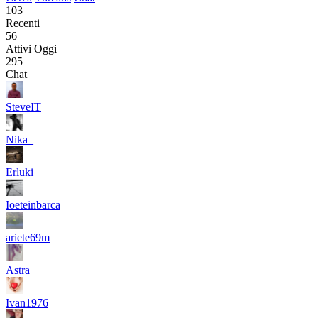
103
Recenti
56
Attivi Oggi
295
Chat
SteveIT
Nika_
Erluki
Ioeteinbarca
ariete69m
Astra_
Ivan1976