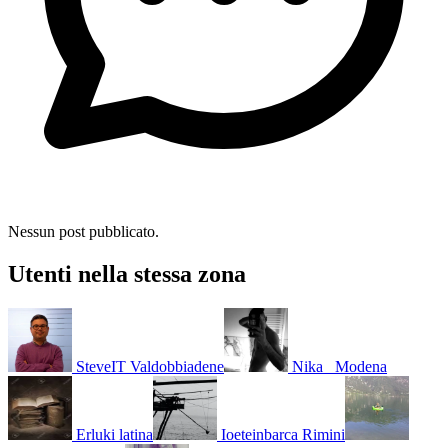
Nessun post pubblicato.
Utenti nella stessa zona
SteveIT
Valdobbiadene
Nika_
Modena
Erluki
latina
Ioeteinbarca
Rimini