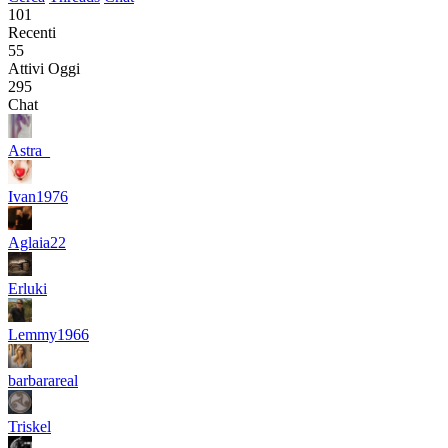
101
Recenti
55
Attivi Oggi
295
Chat
Astra_
Ivan1976
Aglaia22
Erluki
Lemmy1966
barbarareal
Triskel