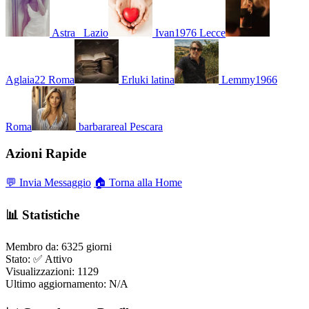
Astra_
Lazio
Ivan1976
Lecce
Aglaia22
Roma
Erluki
latina
Lemmy1966
Roma
barbarareal
Pescara
Azioni Rapide
💬 Invia Messaggio
🏠 Torna alla Home
📊 Statistiche
Membro da:
6325 giorni
Stato:
✅ Attivo
Visualizzazioni:
1129
Ultimo aggiornamento:
N/A