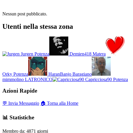
Nessun post pubblicato.
Utenti nella stessa zona
Jurgen
Potenza
Demien418
Matera
Orky
Potenza
HaranBanjo
Baragiano
mimmolino
LATRONICO
Capricciosa90
Potenza
Azioni Rapide
💬 Invia Messaggio
🏠 Torna alla Home
📊 Statistiche
Membro da:
4871 giorni