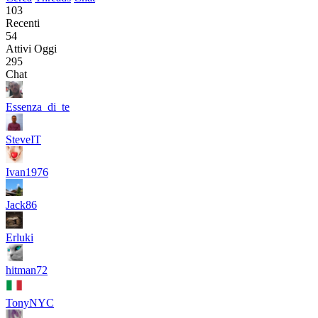
103
Recenti
54
Attivi Oggi
295
Chat
Essenza_di_te
SteveIT
Ivan1976
Jack86
Erluki
hitman72
TonyNYC