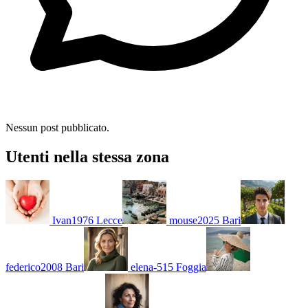
Nessun post pubblicato.
Utenti nella stessa zona
Ivan1976
Lecce
mouse2025
Bari
federico2008
Bari
elena-515
Foggia