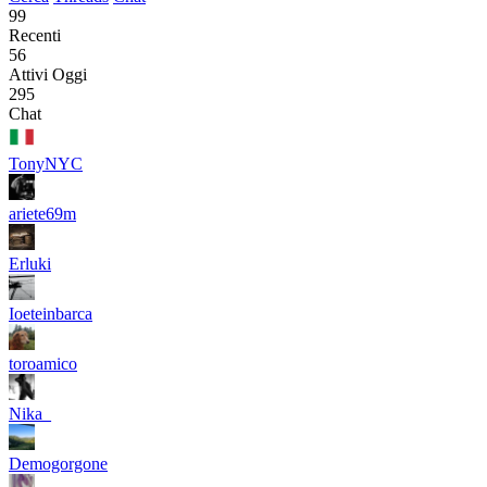
99
Recenti
56
Attivi Oggi
295
Chat
TonyNYC
ariete69m
Erluki
Ioeteinbarca
toroamico
Nika_
Demogorgone