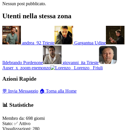
Nessun post pubblicato.
Utenti nella stessa zona
andrea_92
Trieste
Gargantua
Udine
Ildebrando
Pordenone
giovanni_ita
Trieste
Auser_x_zoom
enemonzo
Lorenzo_
Friuli
Azioni Rapide
💬 Invia Messaggio
🏠 Torna alla Home
📊 Statistiche
Membro da:
698 giorni
Stato:
✅ Attivo
Visualizzazioni:
280