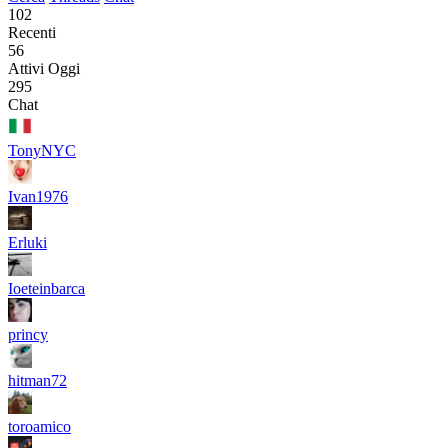
102
Recenti
56
Attivi Oggi
295
Chat
TonyNYC
Ivan1976
Erluki
Ioeteinbarca
princy
hitman72
toroamico