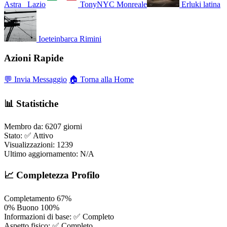
Astra_
Lazio
TonyNYC
Monreale
Erluki
latina
Ioeteinbarca
Rimini
Azioni Rapide
💬 Invia Messaggio
🏠 Torna alla Home
📊 Statistiche
Membro da:
6207 giorni
Stato:
✅ Attivo
Visualizzazioni:
1239
Ultimo aggiornamento:
N/A
📈 Completezza Profilo
Completamento
67%
0%
Buono
100%
Informazioni di base:
✅ Completo
Aspetto fisico:
✅ Completo