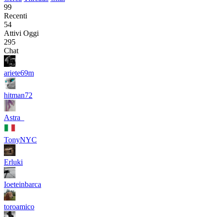
99
Recenti
54
Attivi Oggi
295
Chat
ariete69m
hitman72
Astra_
TonyNYC
Erluki
Ioeteinbarca
toroamico