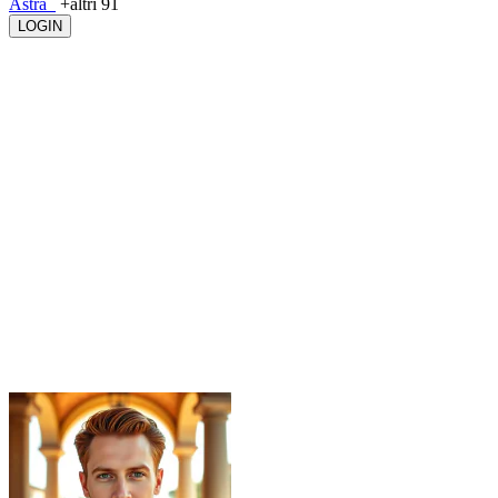
Astra_
+altri 91
LOGIN