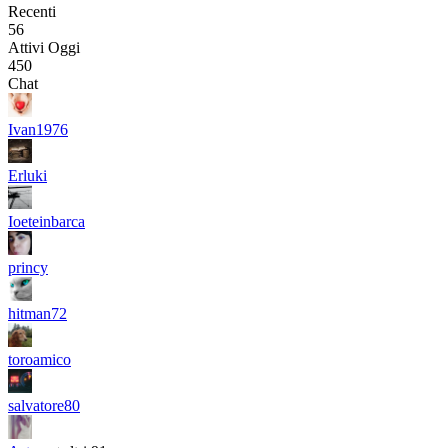
Recenti
56
Attivi Oggi
450
Chat
Ivan1976
Erluki
Ioeteinbarca
princy
hitman72
toroamico
salvatore80