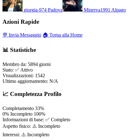
giorgia-974
Padova
Minerva1991
Alpago
Azioni Rapide
💬 Invia Messaggio
🏠 Torna alla Home
📊 Statistiche
Membro da:
5894 giorni
Stato:
✅ Attivo
Visualizzazioni:
1542
Ultimo aggiornamento:
N/A
📈 Completezza Profilo
Completamento
33%
0%
Incompleto
100%
Informazioni di base:
✅ Completo
Aspetto fisico:
⚠️ Incompleto
Interessi:
⚠️ Incompleto