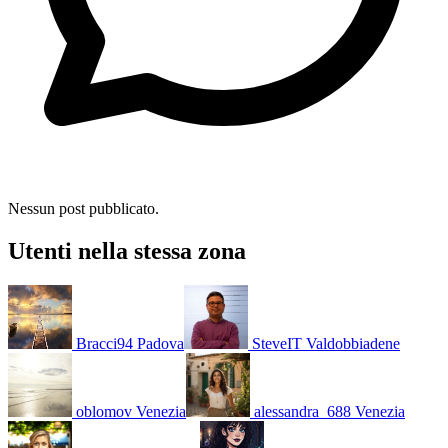
Nessun post pubblicato.
Utenti nella stessa zona
Bracci94
Padova
SteveIT
Valdobbiadene
oblomov
Venezia
alessandra_688
Venezia