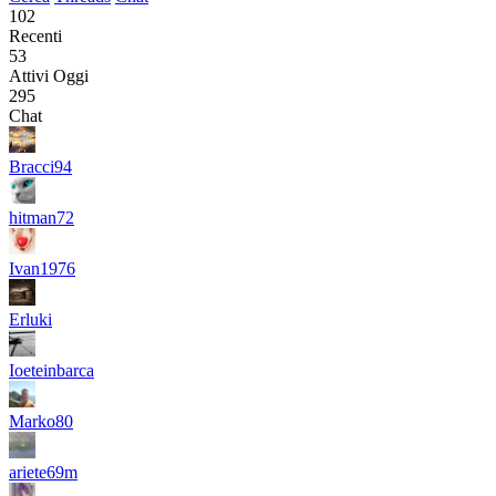
102
Recenti
53
Attivi Oggi
295
Chat
Bracci94
hitman72
Ivan1976
Erluki
Ioeteinbarca
Marko80
ariete69m