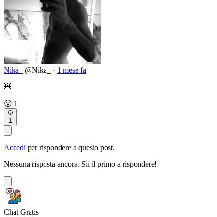
Nika_
@Nika_
·
1 mese fa
🧸
😮
1
1
Accedi
per rispondere a questo post.
Nessuna risposta ancora. Sii il primo a rispondere!
Chat Gratis