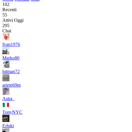
102
Recenti
55
Attivi Oggi
295
Chat
Ivan1976
Marko80
hitman72
ariete69m
Astra_
TonyNYC
Erluki