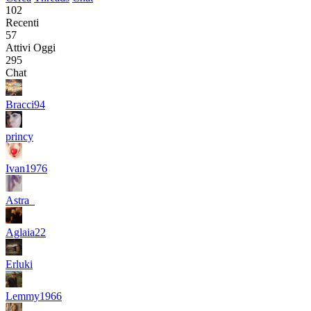
102
Recenti
57
Attivi Oggi
295
Chat
Bracci94
princy
Ivan1976
Astra_
Aglaia22
Erluki
Lemmy1966