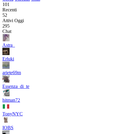
101
Recenti
52
Attivi Oggi
295
Chat
Astra_
Erluki
ariete69m
Essenza_di_te
hitman72
TonyNYC
IOBS