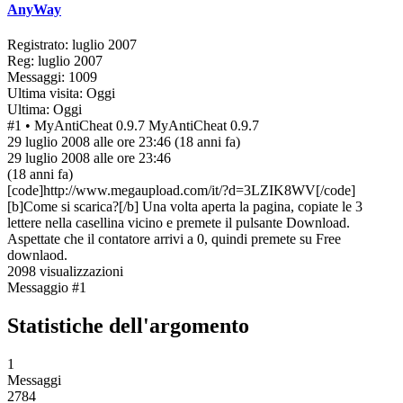
AnyWay
Registrato: luglio 2007
Reg: luglio 2007
Messaggi: 1009
Ultima visita: Oggi
Ultima: Oggi
#1
• MyAntiCheat 0.9.7
MyAntiCheat 0.9.7
29 luglio 2008 alle ore 23:46
(18 anni fa)
29 luglio 2008 alle ore 23:46
(18 anni fa)
[code]http://www.megaupload.com/it/?d=3LZIK8WV[/code]
[b]Come si scarica?[/b] Una volta aperta la pagina, copiate le 3
lettere nella casellina vicino e premete il pulsante Download.
Aspettate che il contatore arrivi a 0, quindi premete su Free
downlaod.
2098 visualizzazioni
Messaggio #1
Statistiche dell'argomento
1
Messaggi
2784