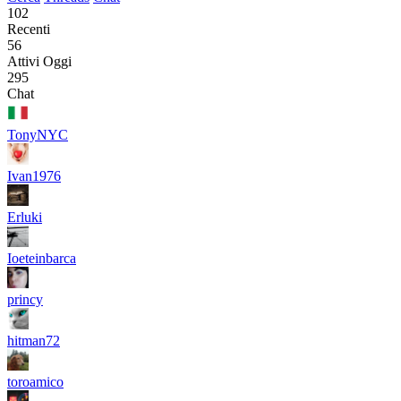
102
Recenti
56
Attivi Oggi
295
Chat
TonyNYC
Ivan1976
Erluki
Ioeteinbarca
princy
hitman72
toroamico