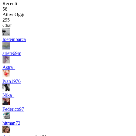
Recenti
56
Attivi Oggi
295
Chat
Ioeteinbarca
ariete69m
Astra_
Ivan1976
Nika_
Federico97
hitman72