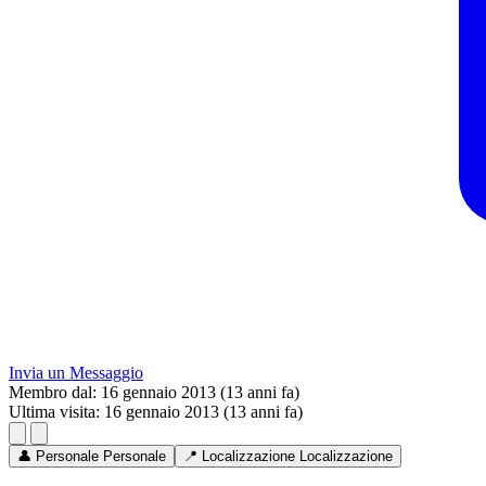
Invia un Messaggio
Membro dal:
16 gennaio 2013 (13 anni fa)
Ultima visita:
16 gennaio 2013 (13 anni fa)
👤
Personale
Personale
📍
Localizzazione
Localizzazione