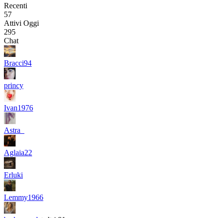
Recenti
57
Attivi Oggi
295
Chat
Bracci94
princy
Ivan1976
Astra_
Aglaia22
Erluki
Lemmy1966