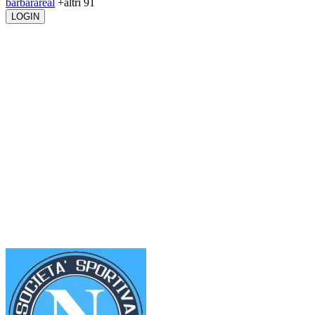
barbarareal
+altri 91
LOGIN